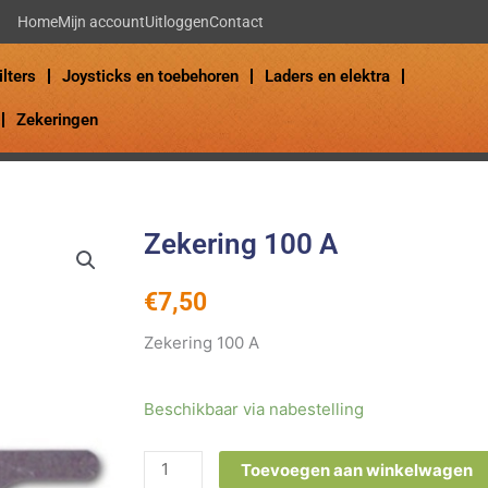
Home
Mijn account
Uitloggen
Contact
ilters
Joysticks en toebehoren
Laders en elektra
Zekeringen
Zekering 100 A
€
7,50
Zekering 100 A
Zekering
Beschikbaar via nabestelling
100
A
Toevoegen aan winkelwagen
aantal