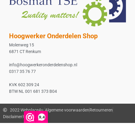
Hoogwerker Onderdelen Shop
Molenweg 15
6871 CT Renkum
info@hoogwerkeronderdelenshop.nl
0317 35 76 77
KVK 602 309 24
BTW NL 001 681 373 B04
2022 Webplace4u.
Algemene voorwaarden
Retourneren
Disclaimer
Privacybeleid
9,4
De waardering van www.bosmanmachines.nl bij
WebwinkelKeur