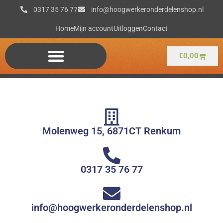
Ga
0317 35 76 77
info@hoogwerkeronderdelenshop.nl
naar
de
Home
Mijn account
Uitloggen
Contact
inhoud
Winkel
€
0,00
Molenweg 15, 6871CT Renkum
0317 35 76 77
info@hoogwerkeronderdelenshop.nl