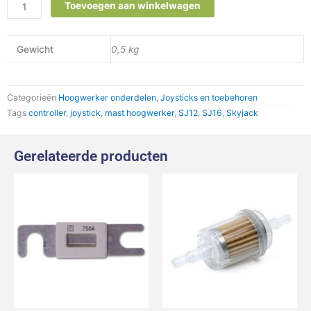
Joystick
Toevoegen aan winkelwagen
Skyjack
P/N
159111
Gewicht
0,5 kg
SJ12,
SJ16
aantal
Categorieën
Hoogwerker onderdelen
,
Joysticks en toebehoren
Tags
controller
,
joystick
,
mast hoogwerker
,
SJ12
,
SJ16
,
Skyjack
Gerelateerde producten