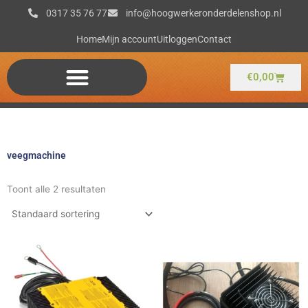
Ga
0317 35 76 77
info@hoogwerkeronderdelenshop.nl
naar
de
Home
Mijn account
Uitloggen
Contact
inhoud
Winkel
€
0,00
veegmachine
Toont alle 2 resultaten