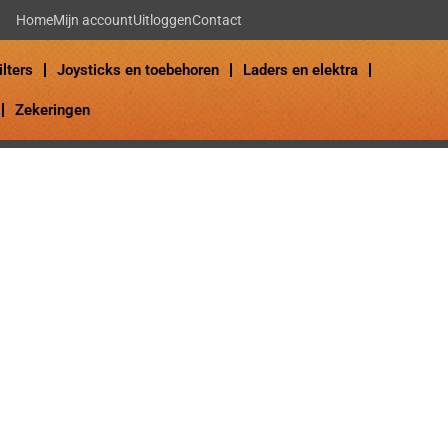
Home
Mijn account
Uitloggen
Contact
ilters
Joysticks en toebehoren
Laders en elektra
Zekeringen