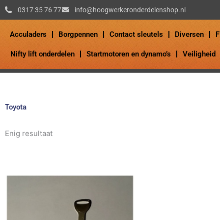
Ga
0317 35 76 77
info@hoogwerkeronderdelenshop.nl
naar
de
Acculaders
Borgpennen
Contact sleutels
Diversen
F
inhoud
Nifty lift onderdelen
Startmotoren en dynamo’s
Veiligheid
Toyota
Enig resultaat