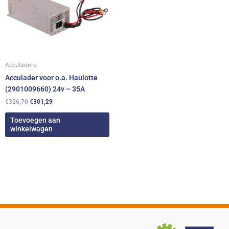
Acculaders
Acculader voor o.a. Haulotte
(2901009660) 24v – 35A
€
326,70
€
301,29
Toevoegen aan
winkelwagen