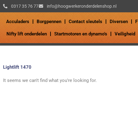
Ga
0317 35 76 77
info@hoogwerkeronderdelenshop.nl
naar
de
Acculaders
Borgpennen
Contact sleutels
Diversen
F
inhoud
Nifty lift onderdelen
Startmotoren en dynamo’s
Veiligheid
Lightlift 1470
It seems we can't find what you're looking for.