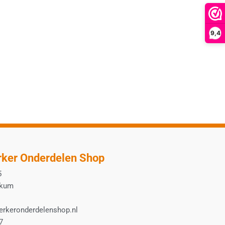
9,4
ker Onderdelen Shop
5
nkum
rkeronderdelenshop.nl
7