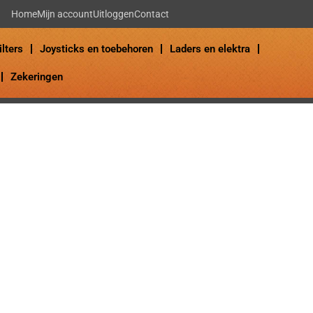
Home
Mijn account
Uitloggen
Contact
ilters
Joysticks en toebehoren
Laders en elektra
Zekeringen