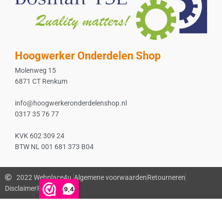
Hoogwerker Onderdelen Shop
Molenweg 15
6871 CT Renkum
info@hoogwerkeronderdelenshop.nl
0317 35 76 77
KVK 602 309 24
BTW NL 001 681 373 B04
2022 Webplace4u.
Algemene voorwaarden
Retourneren
Disclaimer
Privacybeleid
9,4
De waardering van www.bosmanmachines.nl bij
WebwinkelKeur
Reviews
is 9.4/10 gebaseerd op 56 reviews.