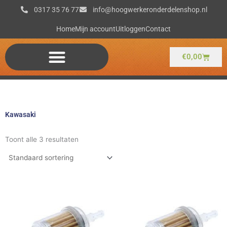
Ga
0317 35 76 77
info@hoogwerkeronderdelenshop.nl
naar
de
Home
Mijn account
Uitloggen
Contact
inhoud
Winkel
€
0,00
Kawasaki
Toont alle 3 resultaten