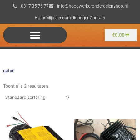
Ga
0317 35 76 77
info@hoogwerkeronderdelenshop.nl
naar
de
Home
Mijn account
Uitloggen
Contact
inhoud
Winkel
€
0,00
gator
Toont alle 2 resultaten