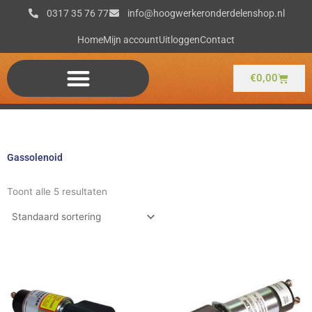
Ga
0317 35 76 77
info@hoogwerkeronderdelenshop.nl
naar
de
Home
Mijn account
Uitloggen
Contact
inhoud
Winkel
€
0,00
Gassolenoid
Toont alle 5 resultaten