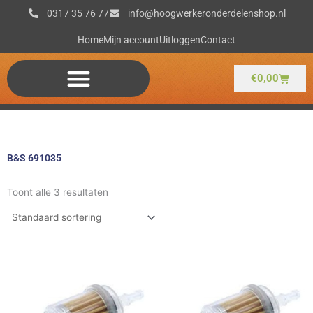
Ga
0317 35 76 77
info@hoogwerkeronderdelenshop.nl
naar
de
Home
Mijn account
Uitloggen
Contact
inhoud
Winkel
€
0,00
B&S 691035
Toont alle 3 resultaten