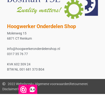
Hoogwerker Onderdelen Shop
Molenweg 15
6871 CT Renkum
info@hoogwerkeronderdelenshop.nl
0317 35 76 77
KVK 602 309 24
BTW NL 001 681 373 B04
2022 Webplace4u.
Algemene voorwaarden
Retourneren
Disclaimer
Privacybeleid
9,4
De waardering van www.bosmanmachines.nl bij
WebwinkelKeur
Reviews
is 9.4/10 gebaseerd op 56 reviews.