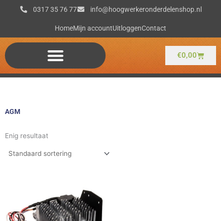
Ga
0317 35 76 77
info@hoogwerkeronderdelenshop.nl
naar
de
Home
Mijn account
Uitloggen
Contact
inhoud
Winkel
€
0,00
AGM
Enig resultaat