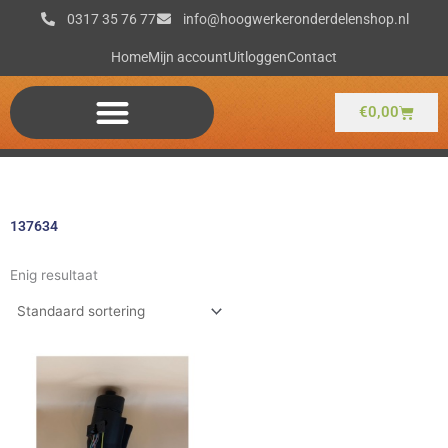
Ga
0317 35 76 77
info@hoogwerkeronderdelenshop.nl
naar
de
Home
Mijn account
Uitloggen
Contact
inhoud
Winkel
€
0,00
137634
Enig resultaat