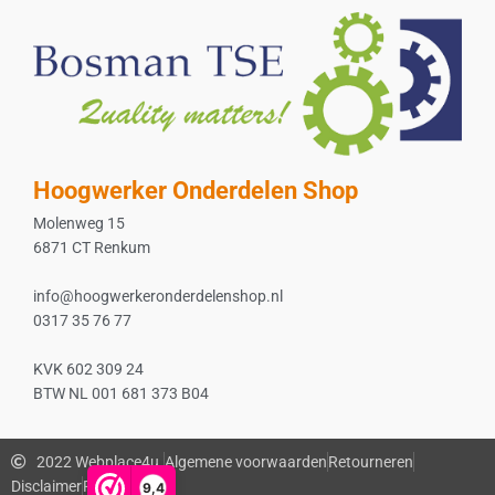
Hoogwerker Onderdelen Shop
Molenweg 15
6871 CT Renkum
info@hoogwerkeronderdelenshop.nl
0317 35 76 77
KVK 602 309 24
BTW NL 001 681 373 B04
2022 Webplace4u.
Algemene voorwaarden
Retourneren
Disclaimer
Privacybeleid
9,4