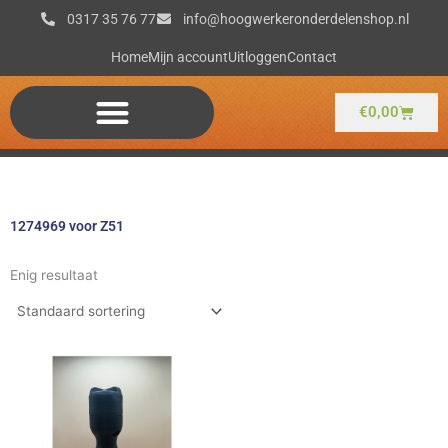
Ga
0317 35 76 77
info@hoogwerkeronderdelenshop.nl
naar
de
Home
Mijn account
Uitloggen
Contact
inhoud
Winkel
€
0,00
1274969 voor Z51
Enig resultaat