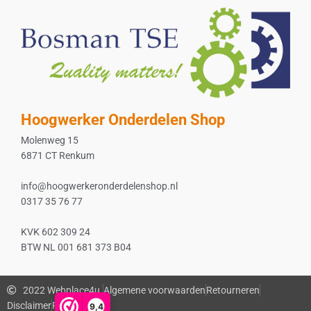
Hoogwerker Onderdelen Shop
Molenweg 15
6871 CT Renkum
info@hoogwerkeronderdelenshop.nl
0317 35 76 77
KVK 602 309 24
BTW NL 001 681 373 B04
2022 Webplace4u.
Algemene voorwaarden
Retourneren
Disclaimer
Privacybeleid
9,4