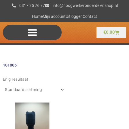
Ga
0317 35 76 77
info@hoogwerkeronderdelenshop.nl
naar
de
Home
Mijn account
Uitloggen
Contact
inhoud
Winkel
€
0,00
101005
Enig resultaat