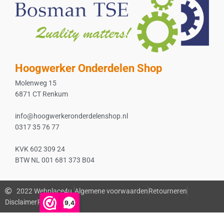
Hoogwerker Onderdelen Shop
Molenweg 15
6871 CT Renkum
info@hoogwerkeronderdelenshop.nl
0317 35 76 77
KVK 602 309 24
BTW NL 001 681 373 B04
2022 Webplace4u.
Algemene voorwaarden
Retourneren
Disclaimer
Privacybeleid
9,4
De waardering van www.bosmanmachines.nl bij
WebwinkelKeur