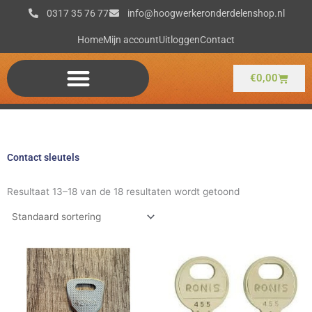
Ga
0317 35 76 77
info@hoogwerkeronderdelenshop.nl
naar
de
Home
Mijn account
Uitloggen
Contact
inhoud
Winkel
€
0,00
Contact sleutels
Resultaat 13–18 van de 18 resultaten wordt getoond